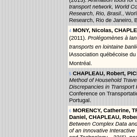
transport network, World C
Research, Rio, Brasil.
, Wor
Research, Rio de Janeiro, B
MONY, Nicolas, CHAPLEA
4
(2011).
Prolégomènes à lana
transports en lointaine banl
lAssociation québécoise du 
Montréal.
CHAPLEAU, Robert, PIC
5
Method of Household Travel 
Discrepancies in Transport
Conference on Transportati
Portugal.
MORENCY, Catherine, T
6
Daniel, CHAPLEAU, Robe
Between Complex Data and
of an Innovative Interactive 