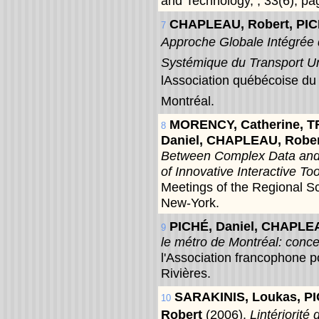
and Technology, , 33(6), p
CHAPLEAU, Robert, PIC
7
Approche Globale Intégrée 
Systémique du Transport U
lAssociation québécoise du 
Montréal.
MORENCY, Catherine, T
8
Daniel, CHAPLEAU, Robe
Between Complex Data and
of Innovative Interactive Too
Meetings of the Regional Sc
New-York.
PICHÉ, Daniel, CHAPLE
9
le métro de Montréal: conc
l'Association francophone p
Rivières.
SARAKINIS, Loukas, P
10
Robert
(2006).
Lintériorit