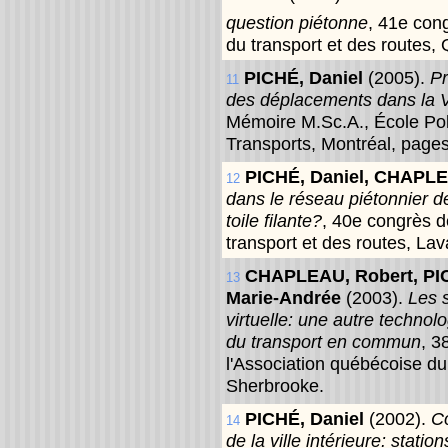
question piétonne
, 41e con
du transport et des routes,
PICHÉ, Daniel
(2005).
Pr
11
des déplacements dans la Vi
Mémoire M.Sc.A., École Poly
Transports, Montréal, page
PICHÉ, Daniel, CHAPL
12
dans le réseau piétonnier de 
toile filante?
, 40e congrès d
transport et des routes, Lav
CHAPLEAU, Robert, PI
13
Marie-Andrée
(2003).
Les s
virtuelle: une autre technol
du transport en commun
, 3
l'Association québécoise du 
Sherbrooke.
PICHÉ, Daniel
(2002).
Co
14
de la ville intérieure: stati