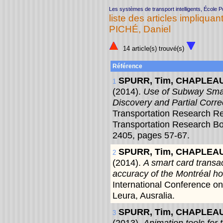
Les systèmes de transport intelligents, École 
liste des articles impliquant
PICHÉ, Daniel
14 article(s) trouvé(s)
Référence
SPURR, Tim, CHAPLEAU,
1
(2014).
Use of Subway Smar
Discovery and Partial Corre
Transportation Research Re
Transportation Research B
2405, pages 57-67.
SPURR, Tim, CHAPLEAU,
2
(2014).
A smart card transac
accuracy of the Montréal ho
International Conference o
Leura, Ausralia.
SPURR, Tim, CHAPLEAU,
3
(2013).
Animation tools for 