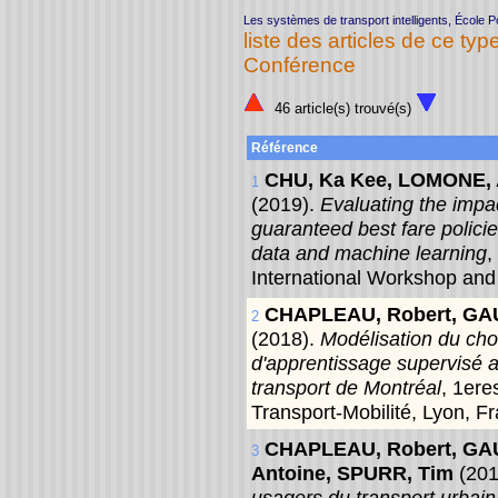
Les systèmes de transport intelligents, École 
liste des articles de ce typ
Conférence
46 article(s) trouvé(s)
Référence
CHU, Ka Kee, LOMONE, 
1
(2019).
Evaluating the impa
guaranteed best fare policie
data and machine learning
,
International Workshop and
CHAPLEAU, Robert, GAU
2
(2018).
Modélisation du cho
d'apprentissage supervisé
transport de Montréal
, 1er
Transport-Mobilité, Lyon, F
CHAPLEAU, Robert, GAU
3
Antoine, SPURR, Tim
(20
usagers du transport urbain c