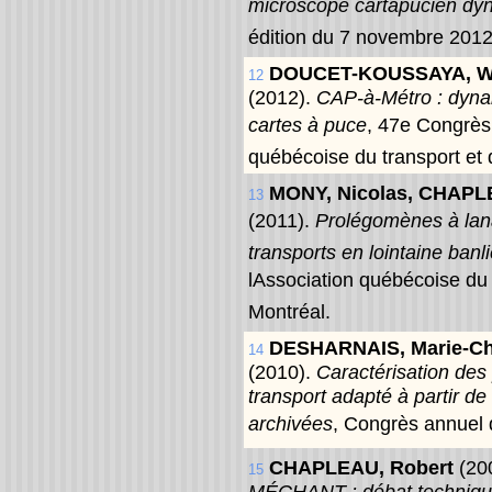
microscope cartapucien dy
édition du 7 novembre 2012
DOUCET-KOUSSAYA, Wi
12
(2012).
CAP-à-Métro : dyna
cartes à puce
, 47e Congrès 
québécoise du transport et
MONY, Nicolas, CHAPLE
13
(2011).
Prolégomènes à lana
transports en lointaine banl
lAssociation québécoise du 
Montréal.
DESHARNAIS, Marie-Ch
14
(2010).
Caractérisation de
transport adapté à partir d
archivées
, Congrès annuel 
CHAPLEAU, Robert
(20
15
MÉCHANT : débat technique