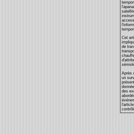
tempore
l'apan
satell
instru
accessi
l'infor
tempore
Cet art
impliqu
de tran
transpo
chauffe
d'attri
sémiol
Après 
un surv
présen
données
des ex
abordés
événem
l'artic
contrôl