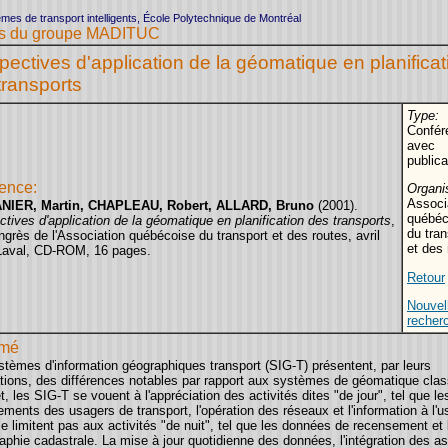
mes de transport intelligents, École Polytechnique de Montréal
les du groupe MADITUC
pectives d'application de la géomatique en planificat
transports
Type:
Confér
avec
publica
ence:
Organi
Associ
NIER, Martin, CHAPLEAU, Robert, ALLARD, Bruno
(2001).
québéc
tives d'application de la géomatique en planification des transports
,
du tran
grès de l'Association québécoise du transport et des routes, avril
et des 
Laval, CD-ROM, 16 pages.
Retour
Nouvel
recher
mé
stèmes d'information géographiques transport (SIG-T) présentent, par leurs
ations, des différences notables par rapport aux systèmes de géomatique clas
t, les SIG-T se vouent à l'appréciation des activités dites "de jour", tel que le
ments des usagers de transport, l'opération des réseaux et l'information à l'u
se limitent pas aux activités "de nuit", tel que les données de recensement et 
aphie cadastrale. La mise à jour quotidienne des données, l'intégration des a