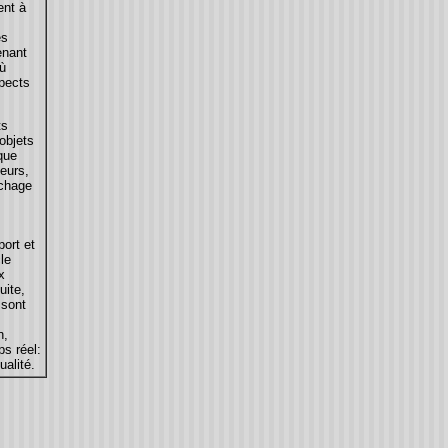
ent à
es
enant
où
spects
ts
objets
que
teurs,
ichage
ort et
cle
x
uite,
 sont
n,
ps réel:
ualité.