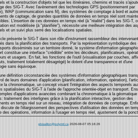
ls et la construction d'objets tel que les itinéraires, chemins et tracés s'ajout
age des SIG-T. Avec l'avènement des technologies GPS (positionnement par
ite), WAP (communication sans fil), des systèmes de comptage à bord et autr
ments de captage, de grandes quantités de données en temps réel sont maint
bles. L'insertion de ces données en temps réel (à "réalité") dans les SIG-T, 
mation est modélisée (à "planifiée"), nécessite une meilleure intégration des a
ls et un suivi plus serré des localisations spatiales.
icle présente le SIG-T dans son rôle d'instrument rassembleur des intervenan
és dans la planification des transports. Par la représentation symbolique des 
sports disséminés sur un territoire donné, le système d'information géographi
rt constitue une interface "crédible" entre les décideurs, planificateurs, opéra
urs et usagers. En fait, les fonctions de l'outil (visualisation par couches, aff
buts, traitement totalement désagrégé) le dotent d'une transparence et d'une
ogie sans équivoque.
une définition circonstanciée des systèmes d'information géographiques transp
ol de leurs domaines d'application (planification, information, opération), l'arti
te la chronomatique, un concept visant l'intégration des aspects temporels au
 spatialisées du SIG-T à l'aide de l'approche orientée-objet en transport. Ens
emples d'applications avancées combinant la chronomatique à la géomatique
: traitement des interlignes grâce à la planification interactive, gestion des
ents en temps réel sur un réseau, intégration de données de comptage. Enfi
le discute de l'élargissement des perspectives d'utilisation des données en tem
e des opérations, information à l'usager en temps réel, ajustement de la ponct
gbisaillon@polymtl.ca
2026-08-07 05:16:26