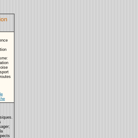
ion
ence
tion
sme:
ation
oise
sport
routes
le
che
siques.
s
sager;
la
spects