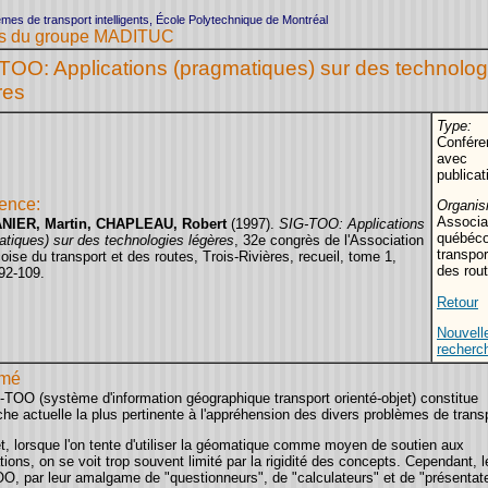
mes de transport intelligents, École Polytechnique de Montréal
les du groupe MADITUC
TOO: Applications (pragmatiques) sur des technolog
res
Type:
Confére
avec
publicat
ence:
Organis
Associa
NIER, Martin, CHAPLEAU, Robert
(1997).
SIG-TOO: Applications
québéco
atiques) sur des technologies légères
, 32e congrès de l'Association
transpor
ise du transport et des routes, Trois-Rivières, recueil, tome 1,
des rou
92-109.
Retour
Nouvell
recherc
mé
-TOO (système d'information géographique transport orienté-objet) constitue
che actuelle la plus pertinente à l'appréhension des divers problèmes de trans
t, lorsque l'on tente d'utiliser la géomatique comme moyen de soutien aux
tions, on se voit trop souvent limité par la rigidité des concepts. Cependant, l
O, par leur amalgame de "questionneurs", de "calculateurs" et de "présentat