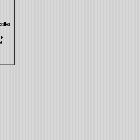
obiles,
EP
et