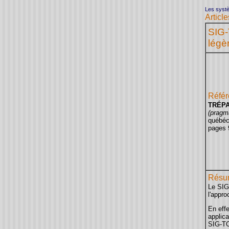
Les systè
Artic
SIG-
légè
Référ
TRÉPA
(pragm
québéco
pages 
Résu
Le SIG
l'appro
En effe
applica
SIG-TO