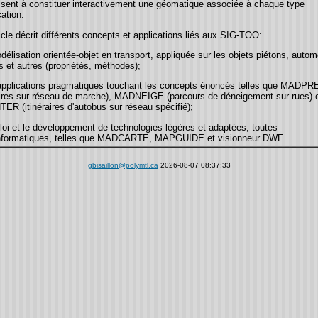
ssent à constituer interactivement une géomatique associée à chaque type
cation.
icle décrit différents concepts et applications liés aux SIG-TOO:
délisation orientée-objet en transport, appliquée sur les objets piétons, autom
 et autres (propriétés, méthodes);
applications pragmatiques touchant les concepts énoncés telles que MADPR
raires sur réseau de marche), MADNEIGE (parcours de déneigement sur rues) 
ER (itinéraires d'autobus sur réseau spécifié);
loi et le développement de technologies légères et adaptées, toutes
nformatiques, telles que MADCARTE, MAPGUIDE et visionneur DWF.
gbisaillon@polymtl.ca
2026-08-07 08:37:33