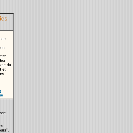
ies
nce
ion
me:
tion
ise du
t et
tes
e
he
port.
es
eurs",