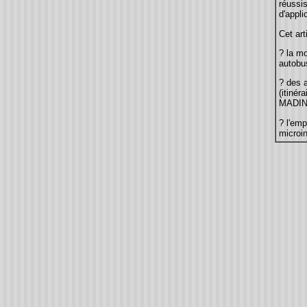
réussi
d'appli
Cet art
? la mo
autobus
? des 
(itiné
MADINT
? l'emp
microi